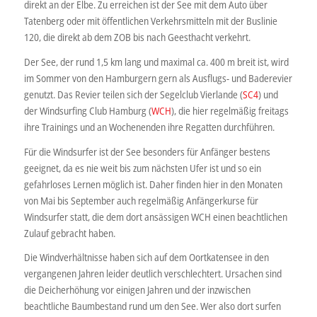
direkt an der Elbe. Zu erreichen ist der See mit dem Auto über
Tatenberg oder mit öffentlichen Verkehrsmitteln mit der Buslinie
120, die direkt ab dem ZOB bis nach Geesthacht verkehrt.
Der See, der rund 1,5 km lang und maximal ca. 400 m breit ist, wird
im Sommer von den Hamburgern gern als Ausflugs- und Baderevier
genutzt. Das Revier teilen sich der Segelclub Vierlande (
SC4
) und
der Windsurfing Club Hamburg (
WCH
), die hier regelmäßig freitags
ihre Trainings und an Wochenenden ihre Regatten durchführen.
Für die Windsurfer ist der See besonders für Anfänger bestens
geeignet, da es nie weit bis zum nächsten Ufer ist und so ein
gefahrloses Lernen möglich ist. Daher finden hier in den Monaten
von Mai bis September auch regelmäßig Anfängerkurse für
Windsurfer statt, die dem dort ansässigen WCH einen beachtlichen
Zulauf gebracht haben.
Die Windverhältnisse haben sich auf dem Oortkatensee in den
vergangenen Jahren leider deutlich verschlechtert. Ursachen sind
die Deicherhöhung vor einigen Jahren und der inzwischen
beachtliche Baumbestand rund um den See. Wer also dort surfen