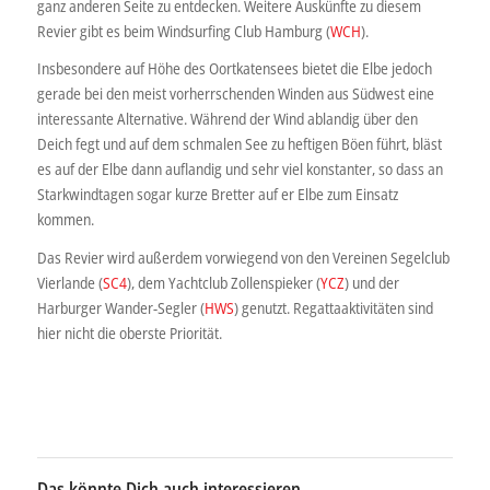
ganz anderen Seite zu entdecken. Weitere Auskünfte zu diesem
Revier gibt es beim Windsurfing Club Hamburg (
WCH
).
Insbesondere auf Höhe des Oortkatensees bietet die Elbe jedoch
gerade bei den meist vorherrschenden Winden aus Südwest eine
interessante Alternative. Während der Wind ablandig über den
Deich fegt und auf dem schmalen See zu heftigen Böen führt, bläst
es auf der Elbe dann auflandig und sehr viel konstanter, so dass an
Starkwindtagen sogar kurze Bretter auf er Elbe zum Einsatz
kommen.
Das Revier wird außerdem vorwiegend von den Vereinen Segelclub
Vierlande (
SC4
), dem Yachtclub Zollenspieker (
YCZ
) und der
Harburger Wander-Segler (
HWS
) genutzt. Regattaaktivitäten sind
hier nicht die oberste Priorität.
Das könnte Dich auch interessieren