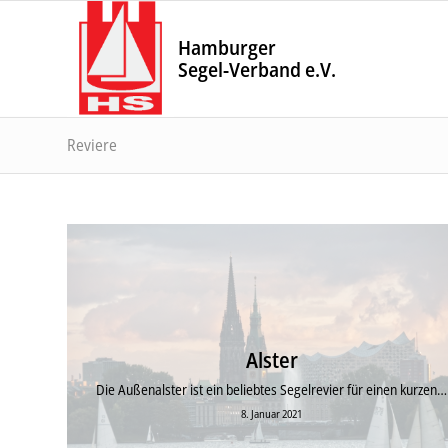
Hamburger
Segel-Verband e.V.
Reviere
Alster
Die Außenalster ist ein beliebtes Segelrevier für einen kurzen…
8. Januar 2021