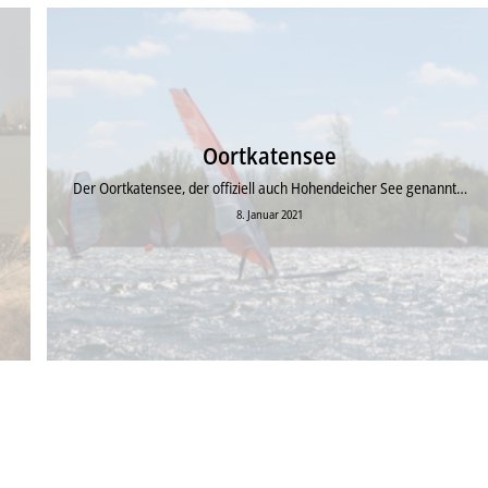
Oortkatensee
Der Oortkatensee, der offiziell auch Hohendeicher See genannt…
8. Januar 2021