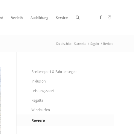
nd
Verleih
Ausbildung
Service
Du bist hier:
Startseite
/
Segeln
/
Reviere
Breitensport & Fahrtensegeln
Inklusion
Leistungssport
Regatta
Windsurfen
Reviere