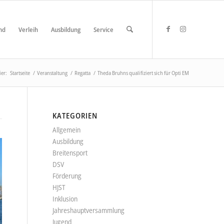
nd
Verleih
Ausbildung
Service
ier:
Startseite
/
Veranstaltung
/
Regatta
/
Theda Bruhns qualifiziert sich für Opti EM
KATEGORIEN
Allgemein
Ausbildung
Breitensport
DSV
Förderung
HJST
Inklusion
Jahreshauptversammlung
Jugend