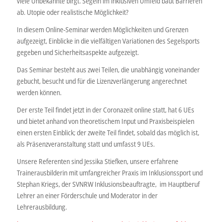
viele Unbekannte birgt. Segeln im inklusiven Umfeld baut Barrieren
ab. Utopie oder realistische Möglichkeit?
In diesem Online-Seminar werden Möglichkeiten und Grenzen
aufgezeigt, Einblicke in die vielfältigen Variationen des Segelsports
gegeben und Sicherheitsaspekte aufgezeigt.
Das Seminar besteht aus zwei Teilen, die unabhängig voneinander
gebucht, besucht und für die Lizenzverlängerung angerechnet
werden können.
Der erste Teil findet jetzt in der Coronazeit online statt, hat 6 UEs
und bietet anhand von theoretischem Input und Praxisbeispielen
einen ersten Einblick; der zweite Teil findet, sobald das möglich ist,
als Präsenzveranstaltung statt und umfasst 9 UEs.
Unsere Referenten sind Jessika Stiefken, unsere erfahrene
Trainerausbilderin mit umfangreicher Praxis im Inklusionssport und
Stephan Kriegs, der SVNRW Inklusionsbeauftragte, im Hauptberuf
Lehrer an einer Förderschule und Moderator in der
Lehrerausbildung.