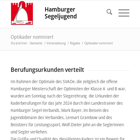
Hamburger
Segeljugend
Optikader nominiert
Du bist hier:
Startseite
/
Veranstaltung
/
Regatta
/
Optikader nominiert
Berufungsurkunden verteilt
Im Rahmen der Optimale des SVAOe, die zeitgleich die offene
Hamburger Meisterschaft der Optimisten der Klasse A und B war,
wurden am Sonntag nach der Siegerehrung die Urkunden der
Kaderberufungen für das Jahr 2024 durch den Landestrainer des
Hamburger Segel-Verbands, Mark Bayer, im Beisein des
Jugendobmann des Verbandes, Lennart Grambow und des
Beisitzers für Leistungssport, Wolf-Dieter Jahn an die Seglerinnen
und Segler verliehen.
Die Größe und Qualität des diesjährigen Kaders ist ein Beweis für