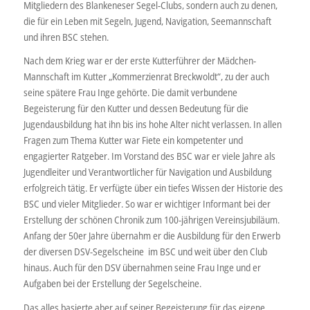
Mitgliedern des Blankeneser Segel-Clubs, sondern auch zu denen,
die für ein Leben mit Segeln, Jugend, Navigation, Seemannschaft
und ihren BSC stehen.
Nach dem Krieg war er der erste Kutterführer der Mädchen-
Mannschaft im Kutter „Kommerzienrat Breckwoldt“, zu der auch
seine spätere Frau Inge gehörte. Die damit verbundene
Begeisterung für den Kutter und dessen Bedeutung für die
Jugendausbildung hat ihn bis ins hohe Alter nicht verlassen. In allen
Fragen zum Thema Kutter war Fiete ein kompetenter und
engagierter Ratgeber. Im Vorstand des BSC war er viele Jahre als
Jugendleiter und Verantwortlicher für Navigation und Ausbildung
erfolgreich tätig. Er verfügte über ein tiefes Wissen der Historie des
BSC und vieler Mitglieder. So war er wichtiger Informant bei der
Erstellung der schönen Chronik zum 100-jährigen Vereinsjubiläum.
Anfang der 50er Jahre übernahm er die Ausbildung für den Erwerb
der diversen DSV-Segelscheine im BSC und weit über den Club
hinaus. Auch für den DSV übernahmen seine Frau Inge und er
Aufgaben bei der Erstellung der Segelscheine.
Das alles basierte aber auf seiner Begeisterung für das eigene