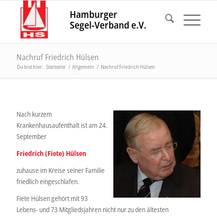
Hamburger
Segel-Verband e.V.
Nachruf Friedrich Hülsen
Du bist hier:
Startseite
/
Allgemein
/
Nachruf Friedrich Hülsen
Nach kurzem
Krankenhausaufenthalt ist am 24.
September
Friedrich (Fiete) Hülsen
zuhause im Kreise seiner Familie
friedlich eingeschlafen.
Fiete Hülsen gehört mit 93
Lebens- und 73 Mitgliedsjahren nicht nur zu den ältesten