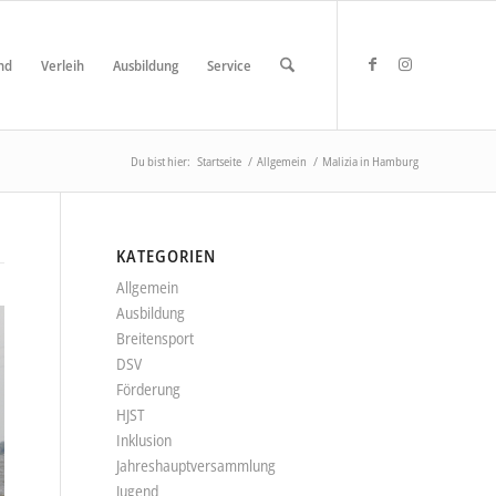
nd
Verleih
Ausbildung
Service
Du bist hier:
Startseite
/
Allgemein
/
Malizia in Hamburg
KATEGORIEN
Allgemein
Ausbildung
Breitensport
DSV
Förderung
HJST
Inklusion
Jahreshauptversammlung
Jugend