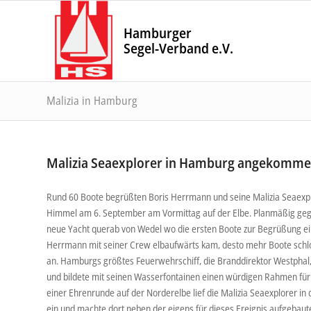
Hamburger
Segel-Verband e.V.
Malizia in Hamburg
Malizia Seaexplorer in Hamburg angekomme
Rund 60 Boote begrüßten Boris Herrmann und seine Malizia Seaexpl
Himmel am 6. September am Vormittag auf der Elbe. Planmäßig geg
neue Yacht querab von Wedel wo die ersten Boote zur Begrüßung eint
Herrmann mit seiner Crew elbaufwärts kam, desto mehr Boote schl
an. Hamburgs größtes Feuerwehrschiff, die Branddirektor Westphal,
und bildete mit seinen Wasserfontainen einen würdigen Rahmen fü
einer Ehrenrunde auf der Norderelbe lief die Malizia Seaexplorer in 
ein und machte dort neben der eigens für dieses Ereignis aufgebaute