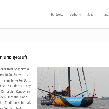
Startseite
Verband
Segeln
Juge
n und getauft
orer trotz bedecktem
en 10.00 Uhr war die
rafen. Je weiter Boris
ossen sich dem Konvoy
 führte den Konvoy an
r den Empfang. Nach
den Traditionsschiffhafen
n Zeltstadt fest.