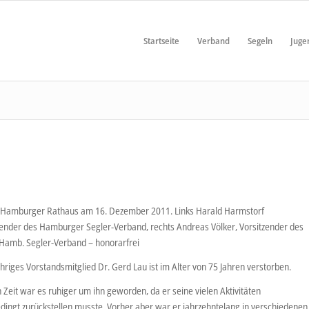
Startseite
Verband
Segeln
Juge
 Hamburger Rathaus am 16. Dezember 2011. Links Harald Harmstorf
ender des Hamburger Segler-Verband, rechts Andreas Völker, Vorsitzender des
 Hamb. Segler-Verband – honorarfrei
hriges Vorstandsmitglied Dr. Gerd Lau ist im Alter von 75 Jahren verstorben.
en Zeit war es ruhiger um ihn geworden, da er seine vielen Aktivitäten
dingt zurückstellen musste. Vorher aber war er jahrzehntelang in verschiedenen