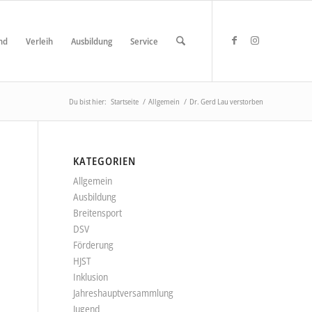
nd
Verleih
Ausbildung
Service
Du bist hier:
Startseite
/
Allgemein
/
Dr. Gerd Lau verstorben
KATEGORIEN
Allgemein
Ausbildung
Breitensport
DSV
Förderung
HJST
Inklusion
Jahreshauptversammlung
Jugend