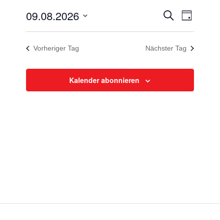
August
Veranstal
Veranst
09.08.2026
Suche
2026
Tag
Ansicht
Suche
Datum
Navigat
wählen.
und
Vorheriger Tag
Nächster Tag
Ansichten,
Navigatio
Kalender abonnieren