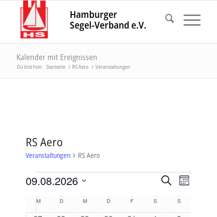
Hamburger
Segel-Verband e.V.
Kalender mit Ereignissen
Du bist hier:
Startseite
/
RS Aero
/
Veranstaltungen
RS Aero
Veranstaltungen
RS Aero
Veranstaltungen
Veranstal
Veranst
09.08.2026
Suche
Monat
Ansicht
Suche
Datum
Navigat
Kalender
M
MONTAG
D
DIENSTAG
M
MITTWOCH
D
DONNERSTAG
F
FREITAG
S
SAMSTAG
S
SONNTAG
wählen.
und